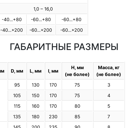
1,0 – 16,0
-40...+80
-60...+80
-60...+80
-40...+200
-60...+200
-60...+200
ГАБАРИТНЫЕ РАЗМЕРЫ
H, мм
Масса, кг
мм
D, мм
L, мм
l, мм
(не более)
(не более)
95
130
170
75
3
105
150
170
75
4
115
160
170
80
5
135
180
230
85
7
145
200
235
90
8