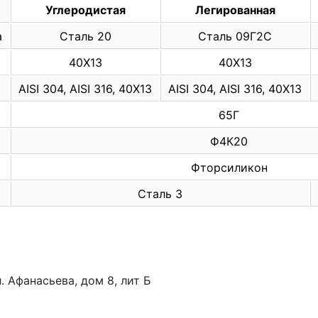
Углеродистая
Легированная
а
Сталь 20
Сталь 09Г2С
40Х13
40Х13
AISI 304, AISI 316, 40Х13
AISI 304, AISI 316, 40Х13
65Г
Ф4К20
Фторсиликон
Сталь 3
. Афанасьева, дом 8, лит Б