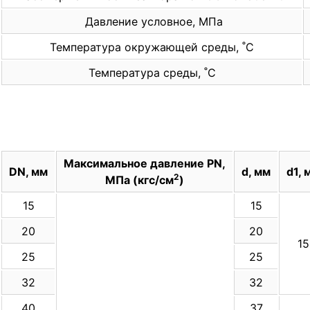
Давление условное, МПа
Температура окружающей среды, ˚С
Температура среды, ˚С
Максимальное давление PN,
DN, мм
d, мм
d1, 
2
МПа (кгс/см
)
15
15
20
20
15
25
25
32
32
40
37