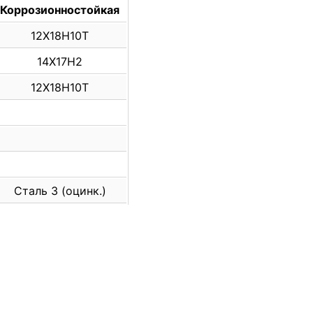
Коррозионностойкая
12Х18Н10Т
14Х17Н2
12Х18Н10Т
Сталь 3 (оцинк.)