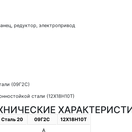
фланец, редуктор, электропривод
тали (09Г2С)
онностойкой стали (12Х18Н10Т)
ХНИЧЕСКИЕ ХАРАКТЕРИСТ
Сталь 20
09Г2С
12Х18Н10Т
А