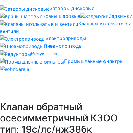
Затворы дисковые
Краны шаровые
Задвижки
Клапаны игольчатые и
вентили
Электроприводы
Пневмоприводы
Редукторы
Промышленные фильтры
Клапан обратный
осесимметричный КЗОО
тип: 19с/лс/нж38бк