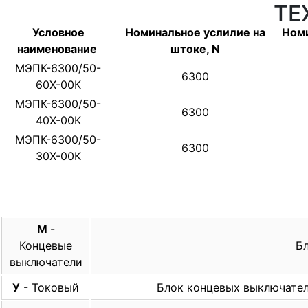
ТЕ
Условное
Номинальное услилие на
Номи
наименование
штоке, N
МЭПК-6300/50-
6300
60Х-00К
МЭПК-6300/50-
6300
40Х-00К
МЭПК-6300/50-
6300
30Х-00К
М
-
Концевые
Бл
выключатели
У
- Токовый
Блок концевых выключател