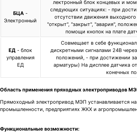
лектронный блок концевых и мом
следующих ситуациях: - при дост
БЦА
-
отсутствии движения выходного 
Электронный
"открыт", "закрыт", "авария", поло
помощи кнопок на плате дат
Совмещает в себе функционал
ЕД
- блок
дискретными сигналами 24В через
управления
положений, - при достижении з
ЕД
арматуры) На дисплее датчика от
конечных по
Область применения пряходных электроприводов М
Прямоходный электропривод МЭП устанавливается на 
промышленности, предприятиях ЖКХ и агропромышлен
Функциональные возможности: