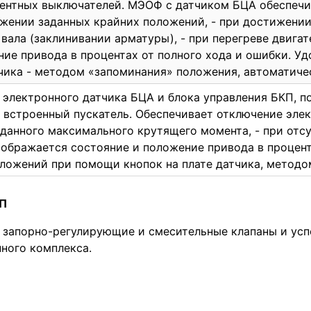
ентных выключателей. МЭОФ с датчиком БЦА обеспечив
ижении заданных крайних положений, - при достижени
вала (заклинивании арматуры), - при перегреве двигат
жение привода в процентах от полного хода и ошибки. 
чика - методом «запоминания» положения, автоматичес
 электронного датчика БЦА и блока управления БКП, 
 встроенный пускатель. Обеспечивает отключение элек
аданного максимального крутящего момента, - при отс
ображается состояние и положение привода в процента
ложений при помощи кнопок на плате датчика, методо
ЭП
запорно-регулирующие и смесительные клапаны и усп
ного комплекса.