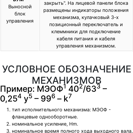
закрыть". На лицевой панели блока
Выносной
размещены индикаторы положения
блок
механизма, кулачковый 3-х
управления
позиционный переключатель и
клеммники для подключение
кабеля питания и кабеля
управления механизмом.
УСЛОВНОЕ ОБОЗНАЧЕНИЕ
МЕХАНИЗМОВ
1
2
3
Пример: МЭОФ
40
/63
–
4
5
6
7
0,25
у
– 99
– k
тип исполнительного механизма: МЭОФ -
фланцевые однооборотные.
номинальное усиление, Hm.
номинальное время полного хода выходного вала,