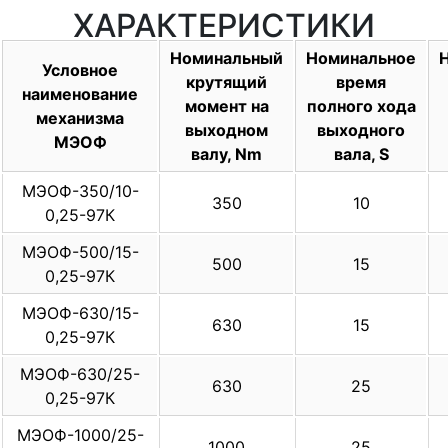
ХАРАКТЕРИСТИКИ
Номинальный
Номинальное
Условное
крутящий
время
наименование
момент на
полного хода
механизма
выходном
выходного
МЭОФ
валу, Nm
вала, S
МЭОФ-350/10-
350
10
0,25-97К
МЭОФ-500/15-
500
15
0,25-97К
МЭОФ-630/15-
630
15
0,25-97К
МЭОФ-630/25-
630
25
0,25-97К
МЭОФ-1000/25-
1000
25